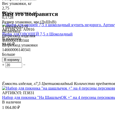
Вес упаковки, кг
2,75
Вам это понравится
Объём упаковки, м³
0,1728
Размер упаковки, мм (ДхШхВ)
1 600х400х270
АРТИКУЛ:
А0916
Штрихкод
Ящик для ОВОЩЕЙ 7,5 л Шоколадный
Штрихкод изделия
В наличии
4660006140344
91.00
₽
Штрихкод упаковки
14660006140341
Больше
В корзину
+
−
Ёмкость изделия, л
7,5
Цвет
шоколадный
Количество предметов 
АРТИКУЛ:
П3831
Набор для пикника "На ШашлычОК +" на 4 персоны персиковы
В наличии
1 064.80
₽