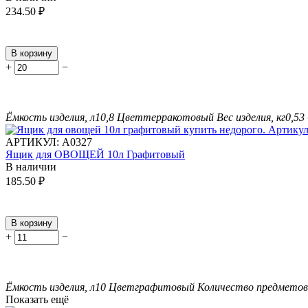
234.50
₽
В корзину
+
−
Ёмкость изделия, л
10,8
Цвет
терракотовый
Вес изделия, кг
0,53
АРТИКУЛ:
А0327
Ящик для ОВОЩЕЙ 10л Графитовый
В наличии
185.50
₽
В корзину
+
−
Ёмкость изделия, л
10
Цвет
графитовый
Количество предметов 
Показать ещё