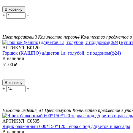
В корзину
+
−
Цвет
персиковый
Количество персон
4
Количество предметов в 
АРТИКУЛ:
В0120
Горшок (КАШПО) д/цветов 1л, голубой, с поддоном(ф24)
В наличии
51.00
₽
В корзину
+
−
Ёмкость изделия, л
1
Цвет
голубой
Количество предметов в упак
АРТИКУЛ:
С0505
Ящик балконный 600*150*120 Терра с под д/цветов и рассады
В наличии