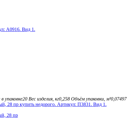
в упаковке
20
Вес изделия, кг
0,258
Объём упаковки, м³
0,07497
й, 28 пр