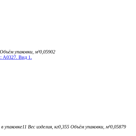
Объём упаковки, м³
0,05902
в упаковке
11
Вес изделия, кг
0,355
Объём упаковки, м³
0,05879