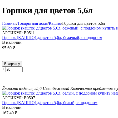
Горшки для цветов 5,6л
Главная
/
Товары для дома
/
Кашпо
/
Горшки для цветов 5,6л
АРТИКУЛ:
В0511
Горшок (КАШПО) д/цветов 5,6л, бежевый, с поддоном
В наличии
95.60
₽
В корзину
+
−
Ёмкость изделия, л
5,6
Цвет
бежевый
Количество предметов в 
АРТИКУЛ:
В0507
Горшок (КАШПО) д/цветов 5,6л, белый, с поддоном
В наличии
167.40
₽