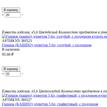
В корзину
+
−
Ёмкость изделия, л
5,6
Цвет
белый
Количество предметов в упа
АРТИКУЛ:
В0523
Горшок (КАШПО) д/цветов 5,6л, голубой, с поддоном
В наличии
95.60
₽
В корзину
+
−
Ёмкость изделия, л
5,6
Цвет
голубой
Количество предметов в уп
АРТИКУЛ:
В0527
Горшок (КАШПО) д/цветов 5,6л, графитовый, с поддоном