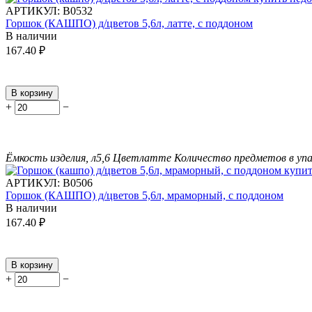
АРТИКУЛ:
В0532
Горшок (КАШПО) д/цветов 5,6л, латте, с поддоном
В наличии
167.40
₽
В корзину
+
−
Ёмкость изделия, л
5,6
Цвет
латте
Количество предметов в упа
АРТИКУЛ:
В0506
Горшок (КАШПО) д/цветов 5,6л, мраморный, с поддоном
В наличии
167.40
₽
В корзину
+
−