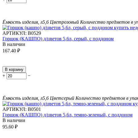
Ёмкость изделия, л
5,6
Цвет
розовый
Количество предметов в у
АРТИКУЛ:
В0529
Горшок (КАШПО) д/цветов 5,6л, серый, с поддоном
В наличии
167.40
₽
В корзину
+
−
Ёмкость изделия, л
5,6
Цвет
серый
Количество предметов в упа
АРТИКУЛ:
В0501
Горшок (КАШПО) д/цветов 5,6л, темно-зеленый, с поддоном
В наличии
95.60
₽