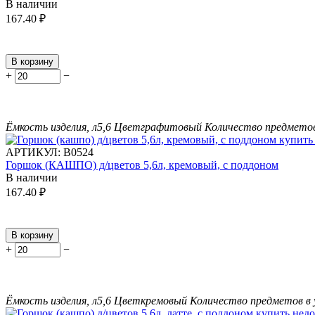
В наличии
167.40
₽
В корзину
+
−
Ёмкость изделия, л
5,6
Цвет
графитовый
Количество предметов
АРТИКУЛ:
В0524
Горшок (КАШПО) д/цветов 5,6л, кремовый, с поддоном
В наличии
167.40
₽
В корзину
+
−
Ёмкость изделия, л
5,6
Цвет
кремовый
Количество предметов в 