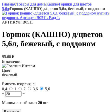
Главная
/
Товары для дома
/
Кашпо
/
Горшки для цветов
5,6л
/
Горшок (КАШПО) д/цветов 5,6л, бежевый, с поддоном
АРТИКУЛ:
В0511
Горшок (КАШПО) д/цветов
5,6л, бежевый, с поддоном
95.60
₽
В наличии
Цвет:
бежевый
Ёмкость изделия, л:
0,4
1
2
3,6
5,6
+
−
Минимальный заказ
20
шт.
В корзину