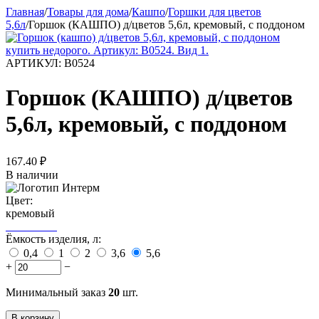
Главная
/
Товары для дома
/
Кашпо
/
Горшки для цветов
5,6л
/
Горшок (КАШПО) д/цветов 5,6л, кремовый, с поддоном
АРТИКУЛ:
В0524
Горшок (КАШПО) д/цветов
5,6л, кремовый, с поддоном
167.40
₽
В наличии
Цвет:
кремовый
Ёмкость изделия, л:
0,4
1
2
3,6
5,6
+
−
Минимальный заказ
20
шт.
В корзину