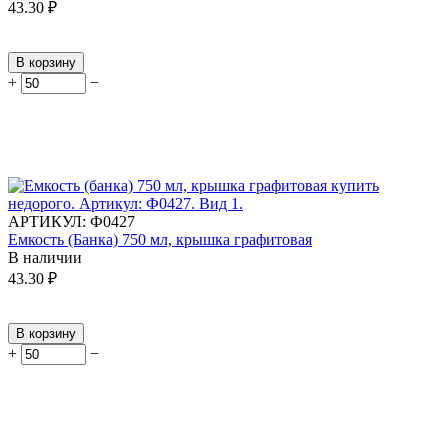
43.30
₽
В корзину
+
−
АРТИКУЛ:
Ф0427
Емкость (Банка) 750 мл, крышка графитовая
В наличии
43.30
₽
В корзину
+
−