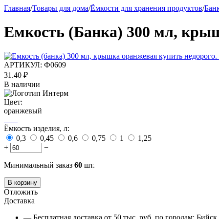
Главная
/
Товары для дома
/
Ёмкости для хранения продуктов
/
Бан
Емкость (Банка) 300 мл, кры
АРТИКУЛ:
Ф0609
31.40
₽
В наличии
Цвет:
оранжевый
Ёмкость изделия, л:
0,3
0,45
0,6
0,75
1
1,25
+
−
Минимальный заказ
60
шт.
В корзину
Отложить
Доставка
— Бесплатная доставка от 50 тыс. руб. по городам: Бийс