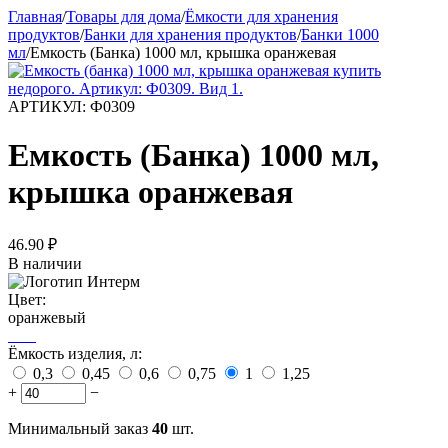
Главная
/
Товары для дома
/
Ёмкости для хранения
продуктов
/
Банки для хранения продуктов
/
Банки 1000
мл
/
Емкость (Банка) 1000 мл, крышка оранжевая
АРТИКУЛ:
Ф0309
Емкость (Банка) 1000 мл,
крышка оранжевая
46.90
₽
В наличии
Цвет:
оранжевый
Ёмкость изделия, л:
0,3
0,45
0,6
0,75
1
1,25
+
−
Минимальный заказ
40
шт.