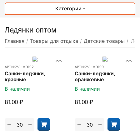
Категории
Ледянки оптом
Главная
/
Товары для отдыха
/
Детские товары
/
Лед
АРТИКУЛ:
М0102
АРТИКУЛ:
М0109
Санки-ледянки,
Санки-ледянки,
красные
оранжевые
В наличии
В наличии
81.00
₽
81.00
₽
+
+
−
−