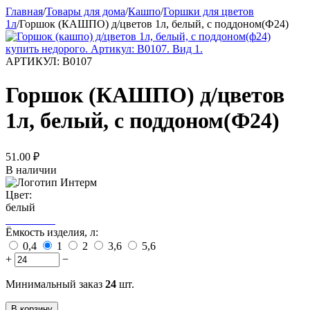
Главная
/
Товары для дома
/
Кашпо
/
Горшки для цветов
1л
/
Горшок (КАШПО) д/цветов 1л, белый, с поддоном(Ф24)
АРТИКУЛ:
В0107
Горшок (КАШПО) д/цветов
1л, белый, с поддоном(Ф24)
51.00
₽
В наличии
Цвет:
белый
Ёмкость изделия, л:
0,4
1
2
3,6
5,6
+
−
Минимальный заказ
24
шт.
В корзину