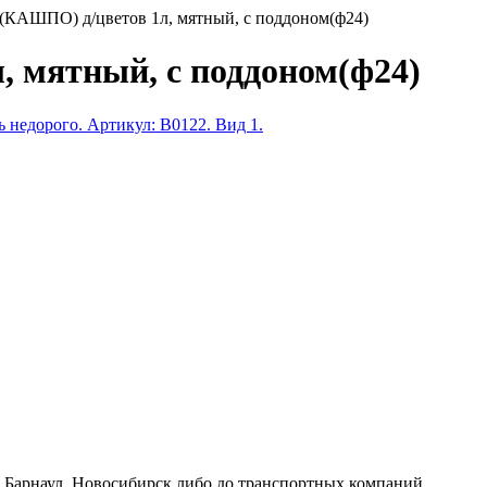
(КАШПО) д/цветов 1л, мятный, с поддоном(ф24)
 мятный, с поддоном(ф24)
к, Барнаул, Новосибирск либо до транспортных компаний.