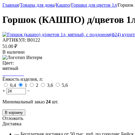
Главная
/
Товары для дома
/
Кашпо
/
Горшки для цветов 1л
/
Горшок 
Горшок (КАШПО) д/цветов 1л,
АРТИКУЛ:
В0122
51.00
₽
В наличии
Цвет:
мятный
Ёмкость изделия, л:
0,4
1
2
3,6
5,6
+
−
Минимальный заказ
24
шт.
В корзину
Отложить
Доставка
— Бесплатная доставка от 50 тыс. руб. по городам: Бийс