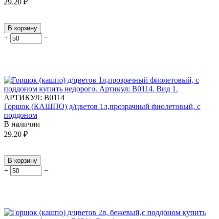
29.20
₽
В корзину
+
−
АРТИКУЛ:
В0114
Горшок (КАШПО) д/цветов 1л,прозрачный фиолетовый, с
поддоном
В наличии
29.20
₽
В корзину
+
−