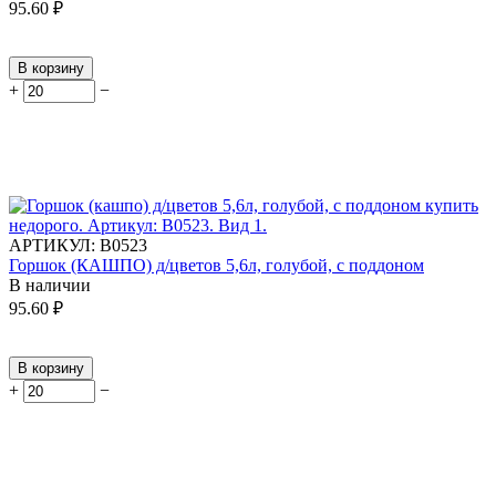
95.60
₽
В корзину
+
−
АРТИКУЛ:
В0523
Горшок (КАШПО) д/цветов 5,6л, голубой, с поддоном
В наличии
95.60
₽
В корзину
+
−