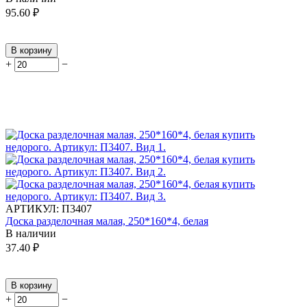
95.60
₽
В корзину
+
−
АРТИКУЛ:
П3407
Доска разделочная малая, 250*160*4, белая
В наличии
37.40
₽
В корзину
+
−