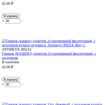
42.60
₽
В корзину
+
−
АРТИКУЛ:
В0214
Горшок (КАШПО) д/цветов 2л,прозрачный фиолетовый, с
поддоном
В наличии
42.60
₽
В корзину
+
−