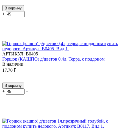
В корзину
+
−
АРТИКУЛ:
В0405
Горшок (КАШПО) д/цветов 0,4л, Терра, с поддоном
В наличии
17.70
₽
В корзину
+
−