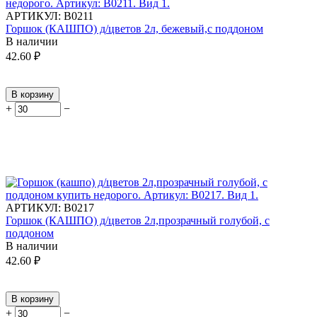
АРТИКУЛ:
В0211
Горшок (КАШПО) д/цветов 2л, бежевый,с поддоном
В наличии
42.60
₽
В корзину
+
−
АРТИКУЛ:
В0217
Горшок (КАШПО) д/цветов 2л,прозрачный голубой, с
поддоном
В наличии
42.60
₽
В корзину
+
−