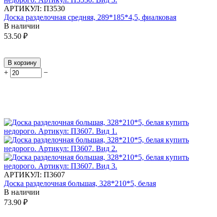
АРТИКУЛ:
П3530
Доска разделочная средняя, 289*185*4,5, фиалковая
В наличии
53.50
₽
В корзину
+
−
АРТИКУЛ:
П3607
Доска разделочная большая, 328*210*5, белая
В наличии
73.90
₽