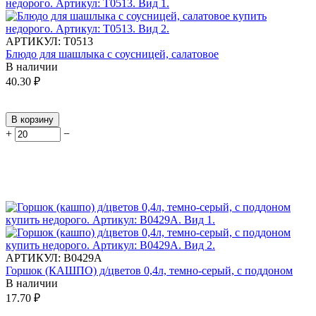
АРТИКУЛ:
Т0513
Блюдо для шашлыка с соусницей, салатовое
В наличии
40.30
₽
В корзину
+
−
АРТИКУЛ:
В0429А
Горшок (КАШПО) д/цветов 0,4л, темно-серый, с поддоном
В наличии
17.70
₽