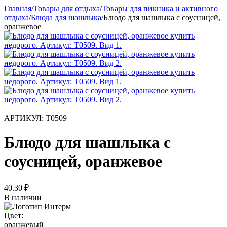
Главная
/
Товары для отдыха
/
Товары для пикника и активного
отдыха
/
Блюда для шашлыка
/
Блюдо для шашлыка с соусницей,
оранжевое
АРТИКУЛ:
Т0509
Блюдо для шашлыка с
соусницей, оранжевое
40.30
₽
В наличии
Цвет:
оранжевый