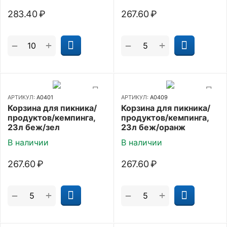
283.40
₽
267.60
₽
+
+
−
−
АРТИКУЛ:
А0401
АРТИКУЛ:
А0409
Корзина для пикника/
Корзина для пикника/
продуктов/кемпинга,
продуктов/кемпинга,
23л беж/зел
23л беж/оранж
В наличии
В наличии
267.60
₽
267.60
₽
+
+
−
−