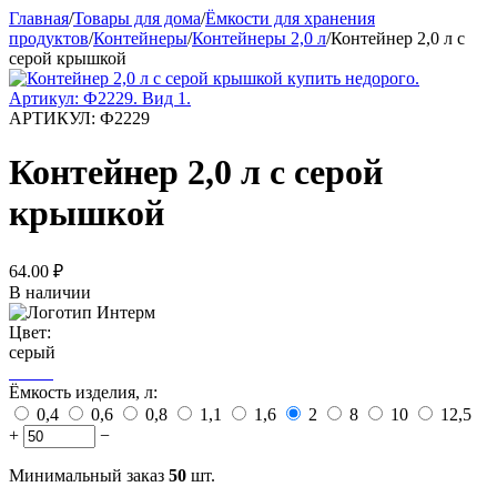
Главная
/
Товары для дома
/
Ёмкости для хранения
продуктов
/
Контейнеры
/
Контейнеры 2,0 л
/
Контейнер 2,0 л с
серой крышкой
АРТИКУЛ:
Ф2229
Контейнер 2,0 л с серой
крышкой
64.00
₽
В наличии
Цвет:
серый
Ёмкость изделия, л:
0,4
0,6
0,8
1,1
1,6
2
8
10
12,5
+
−
Минимальный заказ
50
шт.