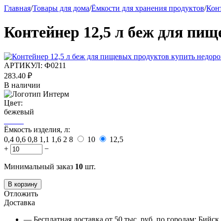
Главная
/
Товары для дома
/
Ёмкости для хранения продуктов
/
Кон
Контейнер 12,5 л беж для пи
АРТИКУЛ:
Ф0211
283.40
₽
В наличии
Цвет:
бежевый
Ёмкость изделия, л:
0,4
0,6
0,8
1,1
1,6
2
8
10
12,5
+
−
Минимальный заказ
10
шт.
В корзину
Отложить
Доставка
— Бесплатная доставка от 50 тыс. руб. по городам: Бийс