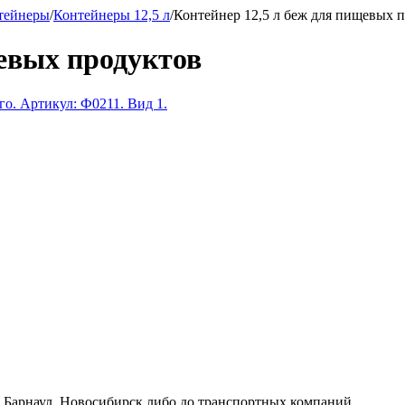
тейнеры
/
Контейнеры 12,5 л
/
Контейнер 12,5 л беж для пищевых 
щевых продуктов
к, Барнаул, Новосибирск либо до транспортных компаний.