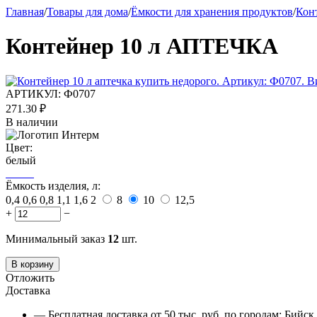
Главная
/
Товары для дома
/
Ёмкости для хранения продуктов
/
Кон
Контейнер 10 л АПТЕЧКА
АРТИКУЛ:
Ф0707
271.30
₽
В наличии
Цвет:
белый
Ёмкость изделия, л:
0,4
0,6
0,8
1,1
1,6
2
8
10
12,5
+
−
Минимальный заказ
12
шт.
В корзину
Отложить
Доставка
— Бесплатная доставка от 50 тыс. руб. по городам: Бийс