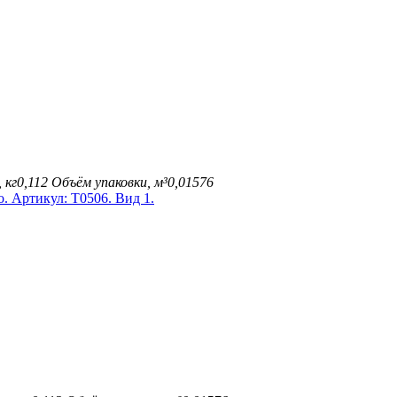
 кг
0,112
Объём упаковки, м³
0,01576