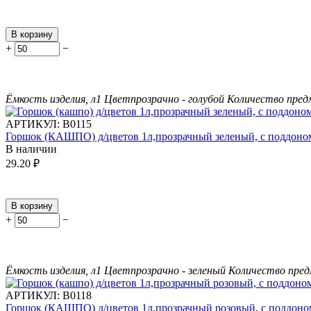
В корзину
+
−
Ёмкость изделия, л
1
Цвет
прозрачно - голубой
Количество предм
АРТИКУЛ:
В0115
Горшок (КАШПО) д/цветов 1л,прозрачный зеленый, с поддоно
В наличии
29.20
₽
В корзину
+
−
Ёмкость изделия, л
1
Цвет
прозрачно - зеленый
Количество пред
АРТИКУЛ:
В0118
Горшок (КАШПО) д/цветов 1л,прозрачный розовый, с поддоно