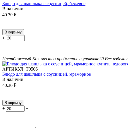
Блюдо для шашлыка с соусницей, бежевое
В наличии
40.30
₽
В корзину
+
−
Цвет
бежевый
Количество предметов в упаковке
20
Вес изделия,
АРТИКУЛ:
Т0506
Блюдо для шашлыка с соусницей, мраморное
В наличии
40.30
₽
В корзину
+
−