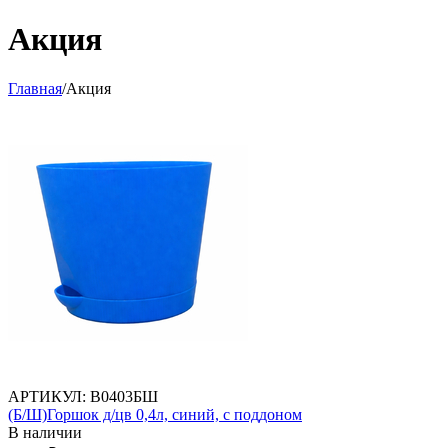
Акция
Главная
/
Акция
АРТИКУЛ:
В0403БШ
(Б/Ш)Горшок д/цв 0,4л, синий, с поддоном
В наличии