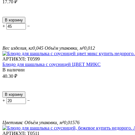
17.70
₽
В корзину
+
−
Вес изделия, кг
0,045
Объём упаковки, м³
0,012
АРТИКУЛ:
Т0599
Блюдо для шашлыка с соусницей ЦВЕТ МИКС
В наличии
40.30
₽
В корзину
+
−
Цвет
микс
Объём упаковки, м³
0,01576
АРТИКУЛ:
Т0511