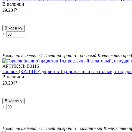
В наличии
29.20
₽
В корзину
+
−
Ёмкость изделия, л
1
Цвет
прозрачно - розовый
Количество пред
АРТИКУЛ:
В0116
Горшок (КАШПО) д/цветов 1л,прозрачный салатовый, с поддо
В наличии
29.20
₽
В корзину
+
−
Ёмкость изделия, л
1
Цвет
прозрачно - салатовый
Количество п