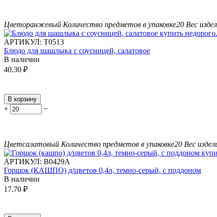
Цвет
оранжевый
Количество предметов в упаковке
20
Вес издел
АРТИКУЛ:
Т0513
Блюдо для шашлыка с соусницей, салатовое
В наличии
40.30
₽
В корзину
+
−
Цвет
салатовый
Количество предметов в упаковке
20
Вес издели
АРТИКУЛ:
В0429А
Горшок (КАШПО) д/цветов 0,4л, темно-серый, с поддоном
В наличии
17.70
₽