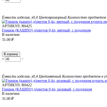
Ёмкость изделия, л
0,4
Цвет
мраморный
Количество предметов 
АРТИКУЛ:
В0425
Горшок (КАШПО) д/цветов 0,4л, мятный, с поддоном
В наличии
31.00
₽
В корзину
+
−
Ёмкость изделия, л
0,4
Цвет
мятный
Количество предметов в у
АРТИКУЛ:
В0422
Горшок (КАШПО) д/цветов 0,4л, розовый, с поддоном
В наличии
31.00
₽