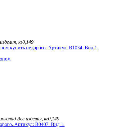
изделия, кг
0,149
доном
шоколад
Вес изделия, кг
0,149