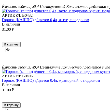
Ёмкость изделия, л
0,4
Цвет
кремовый
Количество предметов в 
АРТИКУЛ:
В0432
Горшок (КАШПО) д/цветов 0,4л, латте, с поддоном
В наличии
31.00
₽
В корзину
+
−
Ёмкость изделия, л
0,4
Цвет
латте
Количество предметов в упа
АРТИКУЛ:
В0406
Горшок (КАШПО) д/цветов 0,4л, мраморный, с поддоном
В наличии
31.00
₽
В корзину
+
−