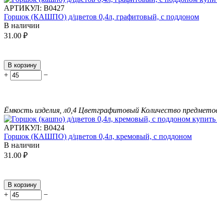
АРТИКУЛ:
В0427
Горшок (КАШПО) д/цветов 0,4л, графитовый, с поддоном
В наличии
31.00
₽
В корзину
+
−
Ёмкость изделия, л
0,4
Цвет
графитовый
Количество предметов
АРТИКУЛ:
В0424
Горшок (КАШПО) д/цветов 0,4л, кремовый, с поддоном
В наличии
31.00
₽
В корзину
+
−