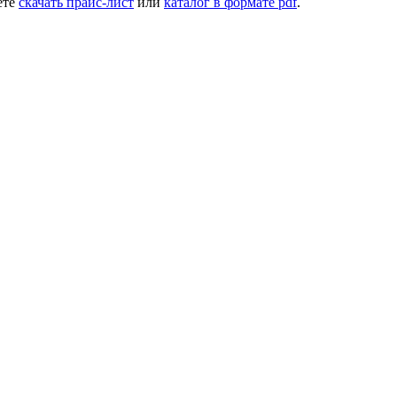
ете
скачать прайс-лист
или
каталог в формате pdf
.