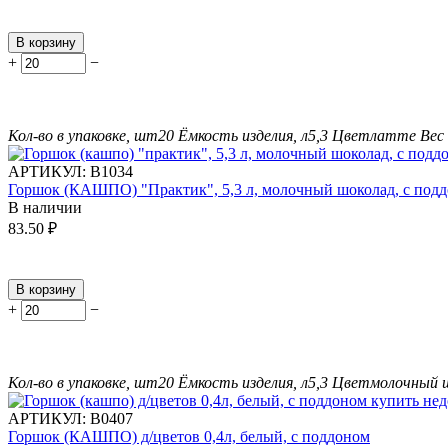
В корзину
+
−
Кол-во в упаковке, шт
20
Ёмкость изделия, л
5,3
Цвет
латте
Вес 
АРТИКУЛ:
В1034
Горшок (КАШПО) "Практик", 5,3 л, молочный шоколад, с под
В наличии
83.50
₽
В корзину
+
−
Кол-во в упаковке, шт
20
Ёмкость изделия, л
5,3
Цвет
молочный 
АРТИКУЛ:
В0407
Горшок (КАШПО) д/цветов 0,4л, белый, с поддоном