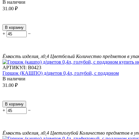
В наличии
31.00
₽
В корзину
+
−
Ёмкость изделия, л
0,4
Цвет
белый
Количество предметов в упа
АРТИКУЛ:
В0423
Горшок (КАШПО) д/цветов 0,4л, голубой, с поддоном
В наличии
31.00
₽
В корзину
+
−
Ёмкость изделия, л
0,4
Цвет
голубой
Количество предметов в уп