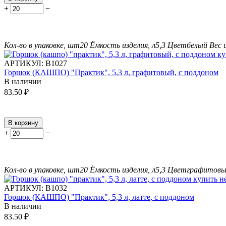
+
−
Кол-во в упаковке, шт
20
Ёмкость изделия, л
5,3
Цвет
белый
Вес 
АРТИКУЛ:
В1027
Горшок (КАШПО) "Практик", 5,3 л, графитовый, с поддоном
В наличии
83.50
₽
В корзину
+
−
Кол-во в упаковке, шт
20
Ёмкость изделия, л
5,3
Цвет
графитов
АРТИКУЛ:
В1032
Горшок (КАШПО) "Практик", 5,3 л, латте, с поддоном
В наличии
83.50
₽