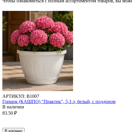
Чтобы ознакомиться с полным ассортиментом товаров, вы мож
АРТИКУЛ:
В1007
Горшок (КАШПО) "Практик", 5,3 л, белый, с поддоном
В наличии
83.50
₽
В корзину