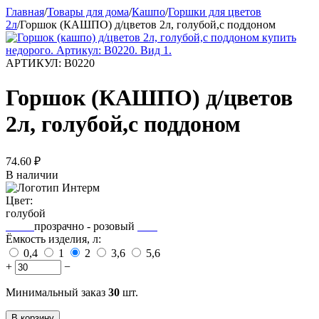
Главная
/
Товары для дома
/
Кашпо
/
Горшки для цветов
2л
/
Горшок (КАШПО) д/цветов 2л, голубой,с поддоном
АРТИКУЛ:
В0220
Горшок (КАШПО) д/цветов
2л, голубой,с поддоном
74.60
₽
В наличии
Цвет:
голубой
прозрачно - розовый
Ёмкость изделия, л:
0,4
1
2
3,6
5,6
+
−
Минимальный заказ
30
шт.
В корзину