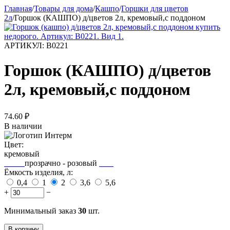
Главная
/
Товары для дома
/
Кашпо
/
Горшки для цветов
2л
/
Горшок (КАШПО) д/цветов 2л, кремовый,с поддоном
АРТИКУЛ:
В0221
Горшок (КАШПО) д/цветов
2л, кремовый,с поддоном
74.60
₽
В наличии
Цвет:
кремовый
прозрачно - розовый
Ёмкость изделия, л:
0,4
1
2
3,6
5,6
+
−
Минимальный заказ
30
шт.
В корзину