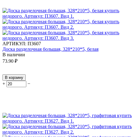
АРТИКУЛ:
П3607
Доска разделочная большая, 328*210*5, белая
В наличии
73.90
₽
В корзину
+
−