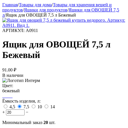
Главная
/
Товары для дома
/
Товары для хранения вещей и
продуктов
/
Ящики для продуктов
/
Ящики для ОВОЩЕЙ 7,5
л
/
Ящик для ОВОЩЕЙ 7,5 л Бежевый
АРТИКУЛ:
А0911
Ящик для ОВОЩЕЙ 7,5 л
Бежевый
91.00
₽
В наличии
Цвет:
бежевый
Ёмкость изделия, л:
4,5
7,5
10
14
+
−
Минимальный заказ
20
шт.