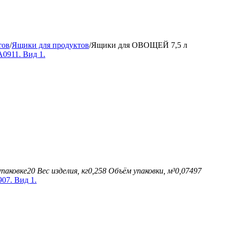
тов
/
Ящики для продуктов
/
Ящики для ОВОЩЕЙ 7,5 л
упаковке
20
Вес изделия, кг
0,258
Объём упаковки, м³
0,07497