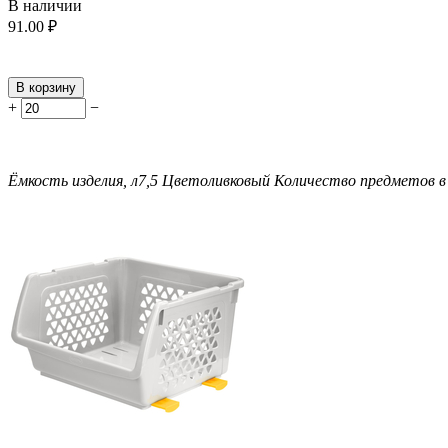
В наличии
91.00
₽
В корзину
+
−
Ёмкость изделия, л
7,5
Цвет
оливковый
Количество предметов в 