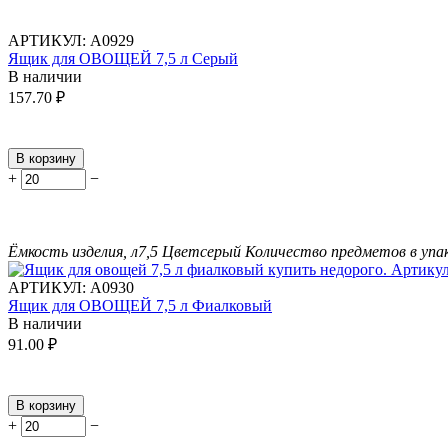
АРТИКУЛ:
А0929
Ящик для ОВОЩЕЙ 7,5 л Серый
В наличии
157.70
₽
В корзину
+
−
Ёмкость изделия, л
7,5
Цвет
серый
Количество предметов в упа
АРТИКУЛ:
А0930
Ящик для ОВОЩЕЙ 7,5 л Фиалковый
В наличии
91.00
₽
В корзину
+
−