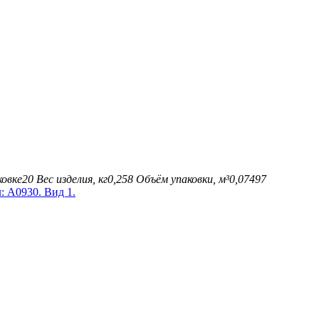
ковке
20
Вес изделия, кг
0,258
Объём упаковки, м³
0,07497