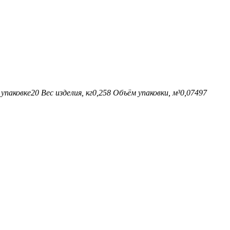
упаковке
20
Вес изделия, кг
0,258
Объём упаковки, м³
0,07497