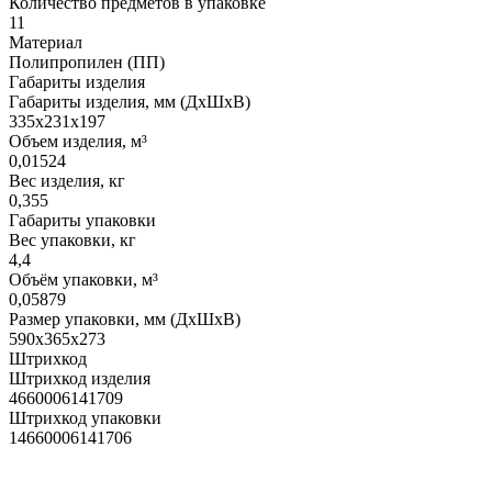
Количество предметов в упаковке
11
Материал
Полипропилен (ПП)
Габариты изделия
Габариты изделия, мм (ДхШхВ)
335х231х197
Объем изделия, м³
0,01524
Вес изделия, кг
0,355
Габариты упаковки
Вес упаковки, кг
4,4
Объём упаковки, м³
0,05879
Размер упаковки, мм (ДхШхВ)
590х365х273
Штрихкод
Штрихкод изделия
4660006141709
Штрихкод упаковки
14660006141706