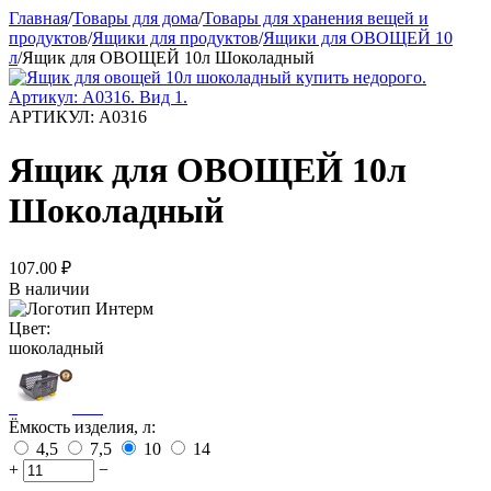
Главная
/
Товары для дома
/
Товары для хранения вещей и
продуктов
/
Ящики для продуктов
/
Ящики для ОВОЩЕЙ 10
л
/
Ящик для ОВОЩЕЙ 10л Шоколадный
АРТИКУЛ:
А0316
Ящик для ОВОЩЕЙ 10л
Шоколадный
107.00
₽
В наличии
Цвет:
шоколадный
Ёмкость изделия, л:
4,5
7,5
10
14
+
−