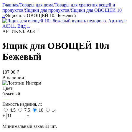
Главная
/
Товары для дома
/
Товары для хранения вещей и
продуктов
/
Ящики для продуктов
/
Ящики для ОВОЩЕЙ 10
л
/
Ящик для ОВОЩЕЙ 10л Бежевый
АРТИКУЛ:
А0311
Ящик для ОВОЩЕЙ 10л
Бежевый
107.00
₽
В наличии
Цвет:
бежевый
Ёмкость изделия, л:
4,5
7,5
10
14
+
−
Минимальный заказ
11
шт.