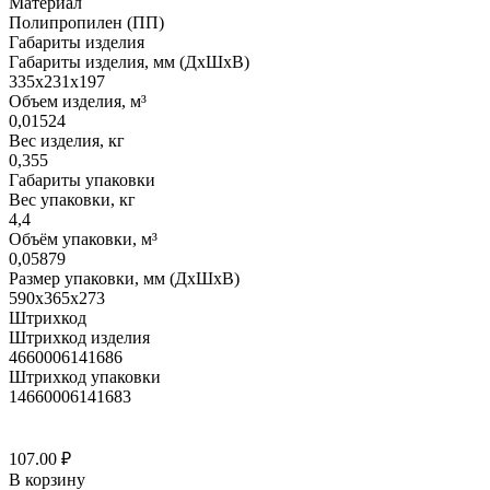
Материал
Полипропилен (ПП)
Габариты изделия
Габариты изделия, мм (ДхШхВ)
335х231х197
Объем изделия, м³
0,01524
Вес изделия, кг
0,355
Габариты упаковки
Вес упаковки, кг
4,4
Объём упаковки, м³
0,05879
Размер упаковки, мм (ДхШхВ)
590х365х273
Штрихкод
Штрихкод изделия
4660006141686
Штрихкод упаковки
14660006141683
107.00
₽
В корзину