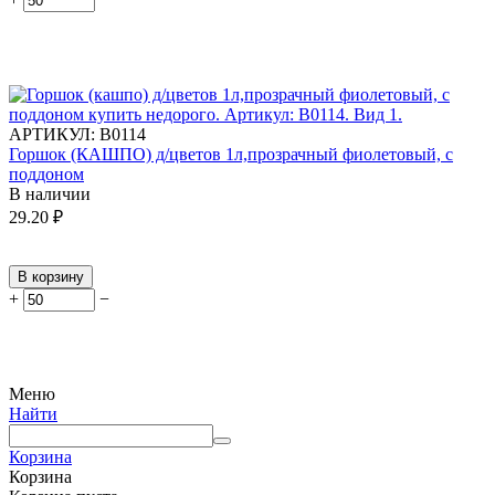
АРТИКУЛ:
В0114
Горшок (КАШПО) д/цветов 1л,прозрачный фиолетовый, с
поддоном
В наличии
29.20
₽
В корзину
+
−
Меню
Найти
Корзина
Корзина