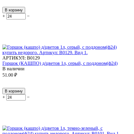
В корзину
+
−
АРТИКУЛ:
В0129
Горшок (КАШПО) д/цветов 1л, серый, с поддоном(ф24)
В наличии
51.00
₽
В корзину
+
−