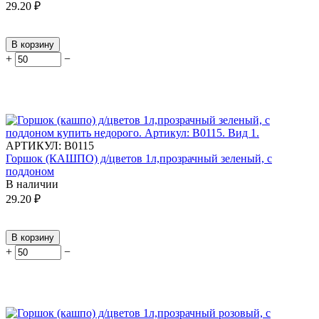
29.20
₽
В корзину
+
−
АРТИКУЛ:
В0115
Горшок (КАШПО) д/цветов 1л,прозрачный зеленый, с
поддоном
В наличии
29.20
₽
В корзину
+
−