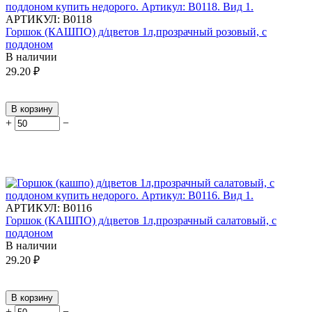
АРТИКУЛ:
В0118
Горшок (КАШПО) д/цветов 1л,прозрачный розовый, с
поддоном
В наличии
29.20
₽
В корзину
+
−
АРТИКУЛ:
В0116
Горшок (КАШПО) д/цветов 1л,прозрачный салатовый, с
поддоном
В наличии
29.20
₽
В корзину
+
−