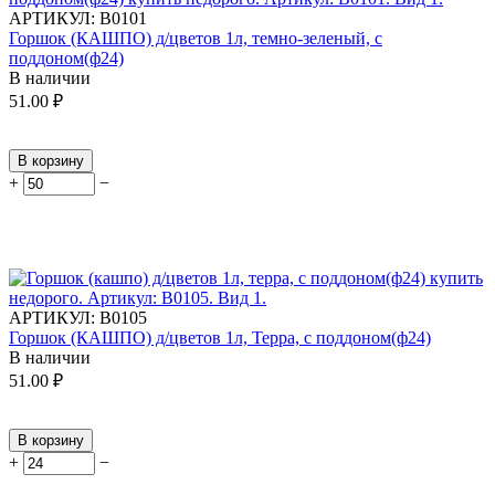
АРТИКУЛ:
В0101
Горшок (КАШПО) д/цветов 1л, темно-зеленый, с
поддоном(ф24)
В наличии
51.00
₽
В корзину
+
−
АРТИКУЛ:
В0105
Горшок (КАШПО) д/цветов 1л, Терра, с поддоном(ф24)
В наличии
51.00
₽
В корзину
+
−