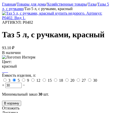
Главная
/
Товары для дома
/
Хозяйственные товары
/
Тазы
/
Тазы 5
л, с ручками
/
Таз 5 л, с ручками, красный
АРТИКУЛ:
Р0402
Таз 5 л, с ручками, красный
93.10
₽
В наличии
Цвет:
красный
Ёмкость изделия, л:
3
5
9
12
15
18
20
27
30
+
−
Минимальный заказ
30
шт.
В корзину
Отложить
Доставка