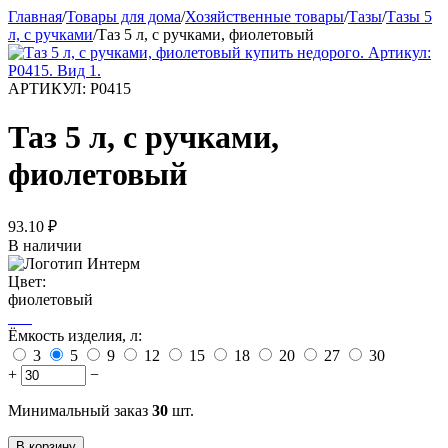
Главная
/
Товары для дома
/
Хозяйственные товары
/
Тазы
/
Тазы 5
л, с ручками
/
Таз 5 л, с ручками, фиолетовый
АРТИКУЛ:
Р0415
Таз 5 л, с ручками,
фиолетовый
93.10
₽
В наличии
Цвет:
фиолетовый
Ёмкость изделия, л:
3
5
9
12
15
18
20
27
30
+
−
Минимальный заказ
30
шт.
В корзину