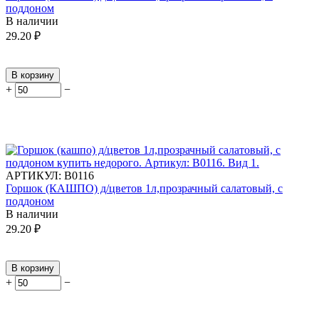
поддоном
В наличии
29.20
₽
В корзину
+
−
АРТИКУЛ:
В0116
Горшок (КАШПО) д/цветов 1л,прозрачный салатовый, с
поддоном
В наличии
29.20
₽
В корзину
+
−