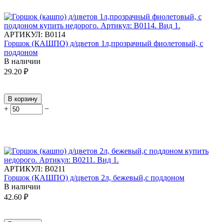
АРТИКУЛ:
В0114
Горшок (КАШПО) д/цветов 1л,прозрачный фиолетовый, с
поддоном
В наличии
29.20
₽
В корзину
+
−
АРТИКУЛ:
В0211
Горшок (КАШПО) д/цветов 2л, бежевый,с поддоном
В наличии
42.60
₽