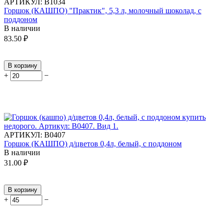
АРТИКУЛ:
В1034
Горшок (КАШПО) "Практик", 5,3 л, молочный шоколад, с
поддоном
В наличии
83.50
₽
В корзину
+
−
АРТИКУЛ:
В0407
Горшок (КАШПО) д/цветов 0,4л, белый, с поддоном
В наличии
31.00
₽
В корзину
+
−