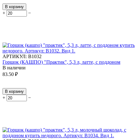
В корзину
+
−
АРТИКУЛ:
В1032
Горшок (КАШПО) "Практик", 5,3 л, латте, с поддоном
В наличии
83.50
₽
В корзину
+
−