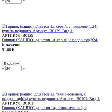
+
−
АРТИКУЛ:
В0129
Горшок (КАШПО) д/цветов 1л, серый, с поддоном(ф24)
В наличии
51.00
₽
В корзину
+
−
АРТИКУЛ:
В0101
Горшок (КАШПО) д/цветов 1л, темно-зеленый, с