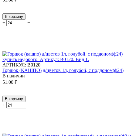
В корзину
+
−
АРТИКУЛ:
В0120
Горшок (КАШПО) д/цветов 1л, голубой, с поддоном(ф24)
В наличии
51.00
₽
В корзину
+
−