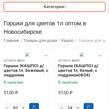
Категории
Горшки для цветов 1л оптом в
Новосибирске
Главная
/
Товары для дома
/
Кашпо
/
Горшки для цве
АРТИКУЛ:
В0111
АРТИКУЛ:
В0107
Горшок (КАШПО) д/
Горшок (КАШПО) д/
цветов 1л, бежевый, с
цветов 1л, белый, с
поддоном
поддоном(Ф24)
В наличии
В наличии
51.00
₽
51.00
₽
+
+
−
−