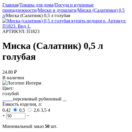
Главная
/
Товары для дома
/
Посуда и кухонные
принадлежности
/
Миски и дуршлаги
/
Миски (Салатники) 0,5
л
/
Миска (Салатник) 0,5 л голубая
АРТИКУЛ:
П1823
Миска (Салатник) 0,5 л
голубая
24.80
₽
В наличии
Цвет:
голубой
персиковый
рубиновый
Ёмкость изделия, л:
0,42
0,5
2,6
3,5
4
+
−
Минимальный заказ
50
шт.