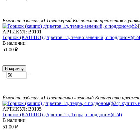
Ёмкость изделия, л
1
Цвет
серый
Количество предметов в упако
АРТИКУЛ:
В0101
Горшок (КАШПО) д/цветов 1л, темно-зеленый, с поддоном(ф24
В наличии
51.00
₽
В корзину
+
−
Ёмкость изделия, л
1
Цвет
темно - зеленый
Количество предмето
АРТИКУЛ:
В0105
Горшок (КАШПО) д/цветов 1л, Терра, с поддоном(ф24)
В наличии
51.00
₽