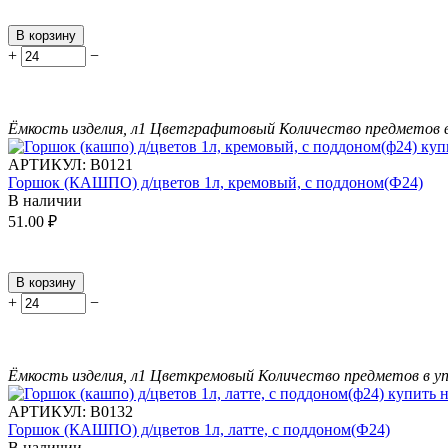
В корзину
+
−
Ёмкость изделия, л
1
Цвет
графитовый
Количество предметов в
АРТИКУЛ:
В0121
Горшок (КАШПО) д/цветов 1л, кремовый, с поддоном(Ф24)
В наличии
51.00
₽
В корзину
+
−
Ёмкость изделия, л
1
Цвет
кремовый
Количество предметов в уп
АРТИКУЛ:
В0132
Горшок (КАШПО) д/цветов 1л, латте, с поддоном(Ф24)
В наличии