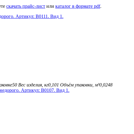
ете
скачать прайс-лист
или
каталог в формате pdf
.
аковке
50
Вес изделия, кг
0,101
Объём упаковки, м³
0,0248