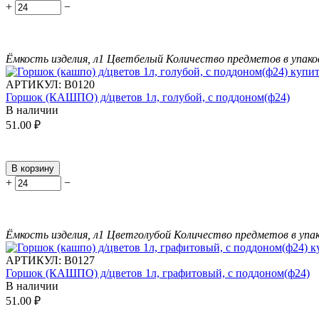
+
−
Ёмкость изделия, л
1
Цвет
белый
Количество предметов в упако
АРТИКУЛ:
В0120
Горшок (КАШПО) д/цветов 1л, голубой, с поддоном(ф24)
В наличии
51.00
₽
В корзину
+
−
Ёмкость изделия, л
1
Цвет
голубой
Количество предметов в упак
АРТИКУЛ:
В0127
Горшок (КАШПО) д/цветов 1л, графитовый, с поддоном(ф24)
В наличии
51.00
₽