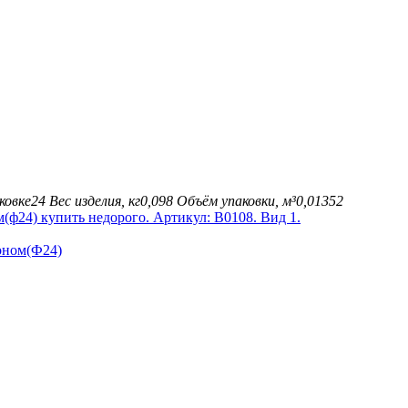
ковке
24
Вес изделия, кг
0,098
Объём упаковки, м³
0,01352
оном(Ф24)