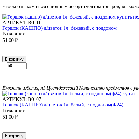
Чтобы ознакомиться с полным ассортиментом товаров, вы мож
АРТИКУЛ:
В0111
Горшок (КАШПО) д/цветов 1л, бежевый, с поддоном
В наличии
51.00
₽
В корзину
+
−
Ёмкость изделия, л
1
Цвет
бежевый
Количество предметов в уп
АРТИКУЛ:
В0107
Горшок (КАШПО) д/цветов 1л, белый, с поддоном(Ф24)
В наличии
51.00
₽
В корзину