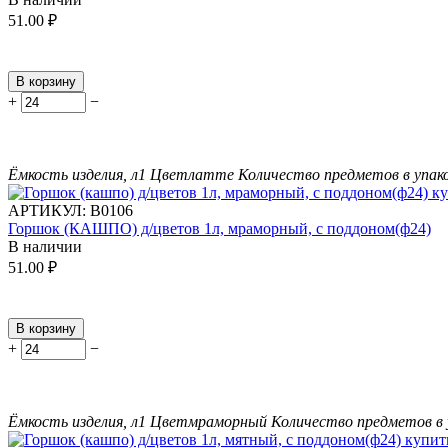
51.00
₽
В корзину
+
−
Ёмкость изделия, л
1
Цвет
латте
Количество предметов в упак
АРТИКУЛ:
В0106
Горшок (КАШПО) д/цветов 1л, мраморный, с поддоном(ф24)
В наличии
51.00
₽
В корзину
+
−
Ёмкость изделия, л
1
Цвет
мраморный
Количество предметов в 