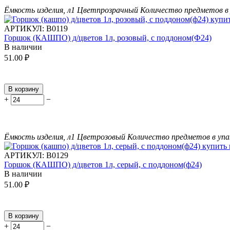
Ёмкость изделия, л
1
Цвет
прозрачный
Количество предметов в 
АРТИКУЛ:
В0119
Горшок (КАШПО) д/цветов 1л, розовый, с поддоном(Ф24)
В наличии
51.00
₽
В корзину
+
−
Ёмкость изделия, л
1
Цвет
розовый
Количество предметов в упа
АРТИКУЛ:
В0129
Горшок (КАШПО) д/цветов 1л, серый, с поддоном(ф24)
В наличии
51.00
₽
В корзину
+
−