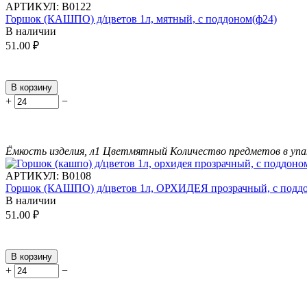
АРТИКУЛ:
В0122
Горшок (КАШПО) д/цветов 1л, мятный, с поддоном(ф24)
В наличии
51.00
₽
В корзину
+
−
Ёмкость изделия, л
1
Цвет
мятный
Количество предметов в упа
АРТИКУЛ:
В0108
Горшок (КАШПО) д/цветов 1л, ОРХИДЕЯ прозрачный, с подд
В наличии
51.00
₽
В корзину
+
−