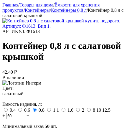
Главная
/
Товары для дома
/
Ёмкости для хранения
продуктов
/
Контейнеры
/
Контейнеры 0,8 л
/
Контейнер 0,8 л с
салатовой крышкой
АРТИКУЛ:
Ф1613
Контейнер 0,8 л с салатовой
крышкой
42.40
₽
В наличии
Цвет:
салатовый
Ёмкость изделия, л:
0,4
0,6
0,8
1,1
1,6
2
8
10
12,5
+
−
Минимальный заказ
50
шт.