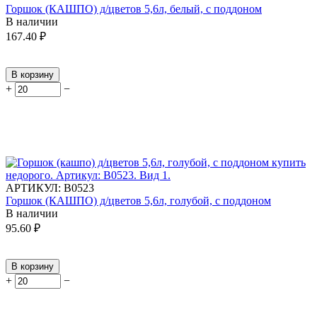
Горшок (КАШПО) д/цветов 5,6л, белый, с поддоном
В наличии
167.40
₽
В корзину
+
−
АРТИКУЛ:
В0523
Горшок (КАШПО) д/цветов 5,6л, голубой, с поддоном
В наличии
95.60
₽
В корзину
+
−