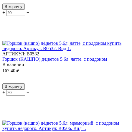
В корзину
+
−
АРТИКУЛ:
В0532
Горшок (КАШПО) д/цветов 5,6л, латте, с поддоном
В наличии
167.40
₽
В корзину
+
−