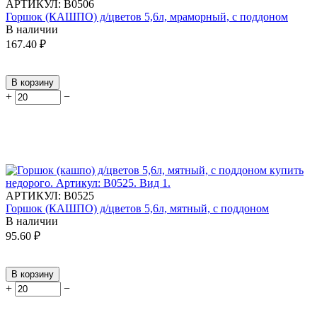
АРТИКУЛ:
В0506
Горшок (КАШПО) д/цветов 5,6л, мраморный, с поддоном
В наличии
167.40
₽
В корзину
+
−
АРТИКУЛ:
В0525
Горшок (КАШПО) д/цветов 5,6л, мятный, с поддоном
В наличии
95.60
₽
В корзину
+
−