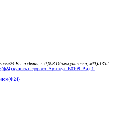
ковке
24
Вес изделия, кг
0,098
Объём упаковки, м³
0,01352
оном(Ф24)