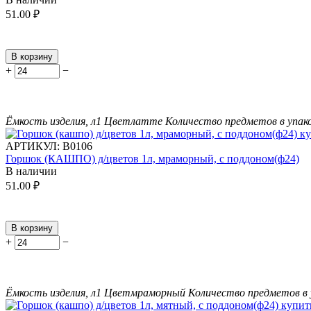
51.00
₽
В корзину
+
−
Ёмкость изделия, л
1
Цвет
латте
Количество предметов в упак
АРТИКУЛ:
В0106
Горшок (КАШПО) д/цветов 1л, мраморный, с поддоном(ф24)
В наличии
51.00
₽
В корзину
+
−
Ёмкость изделия, л
1
Цвет
мраморный
Количество предметов в 