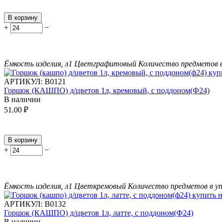
В корзину
+
−
Ёмкость изделия, л
1
Цвет
графитовый
Количество предметов в
АРТИКУЛ:
В0121
Горшок (КАШПО) д/цветов 1л, кремовый, с поддоном(Ф24)
В наличии
51.00
₽
В корзину
+
−
Ёмкость изделия, л
1
Цвет
кремовый
Количество предметов в уп
АРТИКУЛ:
В0132
Горшок (КАШПО) д/цветов 1л, латте, с поддоном(Ф24)
В наличии