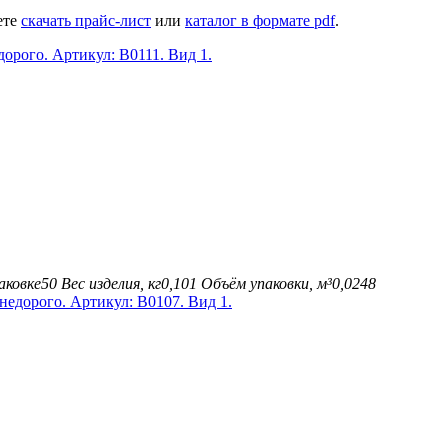
ете
скачать прайс-лист
или
каталог в формате pdf
.
аковке
50
Вес изделия, кг
0,101
Объём упаковки, м³
0,0248