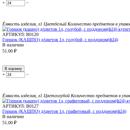
+
−
Ёмкость изделия, л
1
Цвет
белый
Количество предметов в упако
АРТИКУЛ:
В0120
Горшок (КАШПО) д/цветов 1л, голубой, с поддоном(ф24)
В наличии
51.00
₽
В корзину
+
−
Ёмкость изделия, л
1
Цвет
голубой
Количество предметов в упак
АРТИКУЛ:
В0127
Горшок (КАШПО) д/цветов 1л, графитовый, с поддоном(ф24)
В наличии
51.00
₽