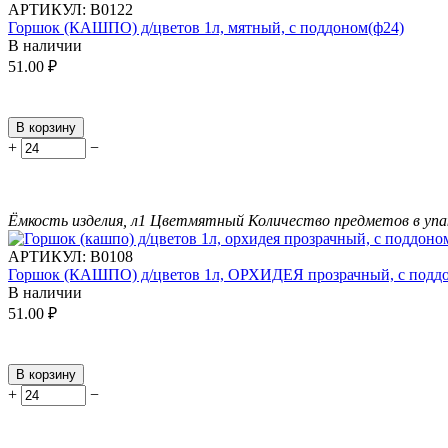
АРТИКУЛ:
В0122
Горшок (КАШПО) д/цветов 1л, мятный, с поддоном(ф24)
В наличии
51.00
₽
В корзину
+
−
Ёмкость изделия, л
1
Цвет
мятный
Количество предметов в упа
АРТИКУЛ:
В0108
Горшок (КАШПО) д/цветов 1л, ОРХИДЕЯ прозрачный, с подд
В наличии
51.00
₽
В корзину
+
−