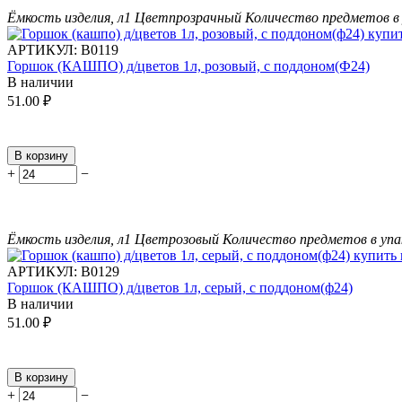
Ёмкость изделия, л
1
Цвет
прозрачный
Количество предметов в 
АРТИКУЛ:
В0119
Горшок (КАШПО) д/цветов 1л, розовый, с поддоном(Ф24)
В наличии
51.00
₽
В корзину
+
−
Ёмкость изделия, л
1
Цвет
розовый
Количество предметов в упа
АРТИКУЛ:
В0129
Горшок (КАШПО) д/цветов 1л, серый, с поддоном(ф24)
В наличии
51.00
₽
В корзину
+
−