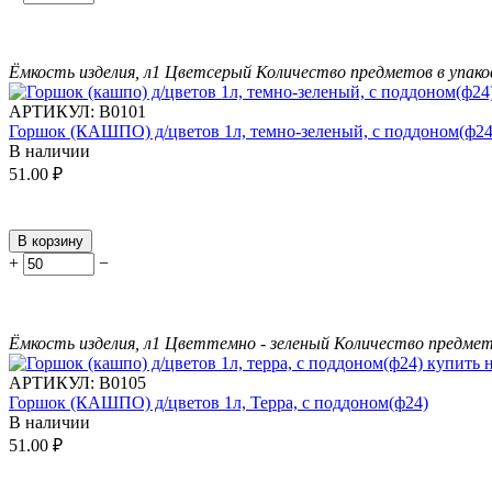
Ёмкость изделия, л
1
Цвет
серый
Количество предметов в упако
АРТИКУЛ:
В0101
Горшок (КАШПО) д/цветов 1л, темно-зеленый, с поддоном(ф24
В наличии
51.00
₽
В корзину
+
−
Ёмкость изделия, л
1
Цвет
темно - зеленый
Количество предмето
АРТИКУЛ:
В0105
Горшок (КАШПО) д/цветов 1л, Терра, с поддоном(ф24)
В наличии
51.00
₽