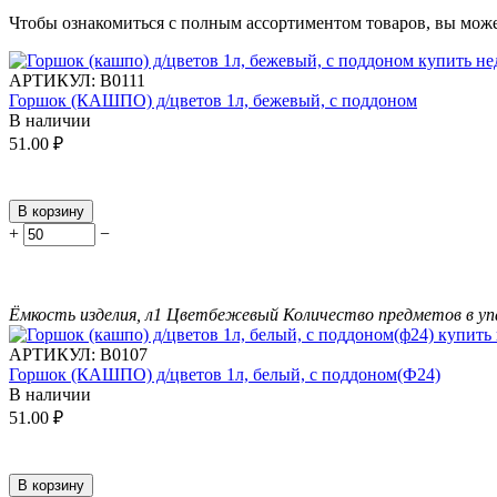
Чтобы ознакомиться с полным ассортиментом товаров, вы мож
АРТИКУЛ:
В0111
Горшок (КАШПО) д/цветов 1л, бежевый, с поддоном
В наличии
51.00
₽
В корзину
+
−
Ёмкость изделия, л
1
Цвет
бежевый
Количество предметов в уп
АРТИКУЛ:
В0107
Горшок (КАШПО) д/цветов 1л, белый, с поддоном(Ф24)
В наличии
51.00
₽
В корзину