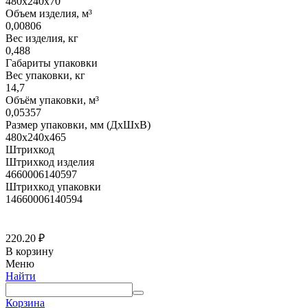
480х240х70
Объем изделия, м³
0,00806
Вес изделия, кг
0,488
Габариты упаковки
Вес упаковки, кг
14,7
Объём упаковки, м³
0,05357
Размер упаковки, мм (ДхШхВ)
480х240х465
Штрихкод
Штрихкод изделия
4660006140597
Штрихкод упаковки
14660006140594
220.20
₽
В корзину
Меню
Найти
Корзина