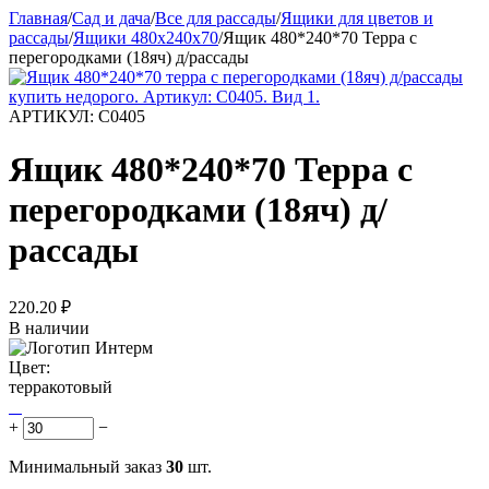
Главная
/
Сад и дача
/
Все для рассады
/
Ящики для цветов и
рассады
/
Ящики 480х240х70
/
Ящик 480*240*70 Терра с
перегородками (18яч) д/рассады
АРТИКУЛ:
С0405
Ящик 480*240*70 Терра с
перегородками (18яч) д/
рассады
220.20
₽
В наличии
Цвет:
терракотовый
+
−
Минимальный заказ
30
шт.