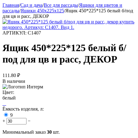
Главная
/
Сад и дача
/
Все для рассады
/
Ящики для цветов и
рассады
/
Ящики 450х225х125
/
Ящик 450*225*125 белый б/под
для цв и расс, ДЕКОР
АРТИКУЛ:
С1407
Ящик 450*225*125 белый б/
под для цв и расс, ДЕКОР
111.80
₽
В наличии
Цвет:
белый
Ёмкость изделия, л:
9
+
−
Минимальный заказ
30
шт.