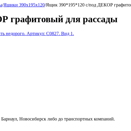
ды
/
Ящики 390х195х120
/
Ящик 390*195*120 с/под ДЕКОР графито
ОР графитовый для рассады
к, Барнаул, Новосибирск либо до транспортных компаний.