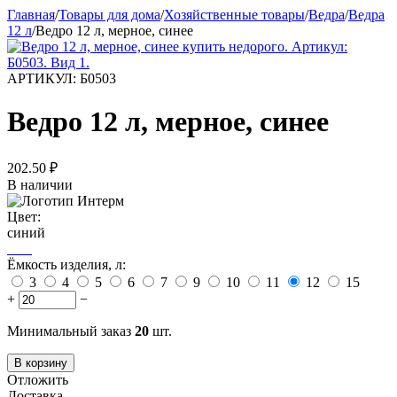
Главная
/
Товары для дома
/
Хозяйственные товары
/
Ведра
/
Ведра
12 л
/
Ведро 12 л, мерное, синее
АРТИКУЛ:
Б0503
Ведро 12 л, мерное, синее
202.50
₽
В наличии
Цвет:
синий
Ёмкость изделия, л:
3
4
5
6
7
9
10
11
12
15
+
−
Минимальный заказ
20
шт.
В корзину
Отложить
Доставка