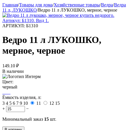
Главная
/
Товары для дома
/
Хозяйственные товары
/
Ведра
/
Ведра
11 л, ЛУКОШКО
/
Ведро 11 л ЛУКОШКО, мерное, черное
АРТИКУЛ:
Б1310
Ведро 11 л ЛУКОШКО,
мерное, черное
149.10
₽
В наличии
Цвет:
черный
Ёмкость изделия, л:
3
4
5
6
7
9
10
11
12
15
+
−
Минимальный заказ
15
шт.
В корзину