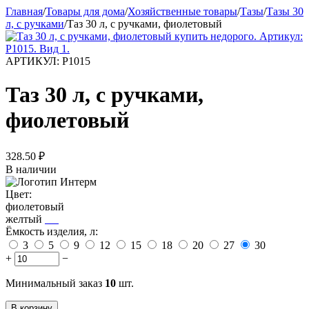
Главная
/
Товары для дома
/
Хозяйственные товары
/
Тазы
/
Тазы 30
л, с ручками
/
Таз 30 л, с ручками, фиолетовый
АРТИКУЛ:
Р1015
Таз 30 л, с ручками,
фиолетовый
328.50
₽
В наличии
Цвет:
фиолетовый
желтый
Ёмкость изделия, л:
3
5
9
12
15
18
20
27
30
+
−
Минимальный заказ
10
шт.
В корзину