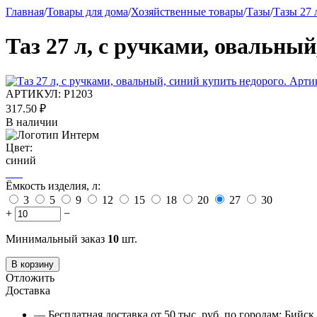
Главная
/
Товары для дома
/
Хозяйственные товары
/
Тазы
/
Тазы 27 
Таз 27 л, с ручками, овальный
АРТИКУЛ:
Р1203
317.50
₽
В наличии
Цвет:
синий
Ёмкость изделия, л:
3
5
9
12
15
18
20
27
30
+
−
Минимальный заказ
10
шт.
В корзину
Отложить
Доставка
— Бесплатная доставка от 50 тыс. руб. по городам: Бийс