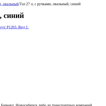
л, овальный
/
Таз 27 л, с ручками, овальный, синий
, синий
к, Барнаул, Новосибирск либо до транспортных компаний.