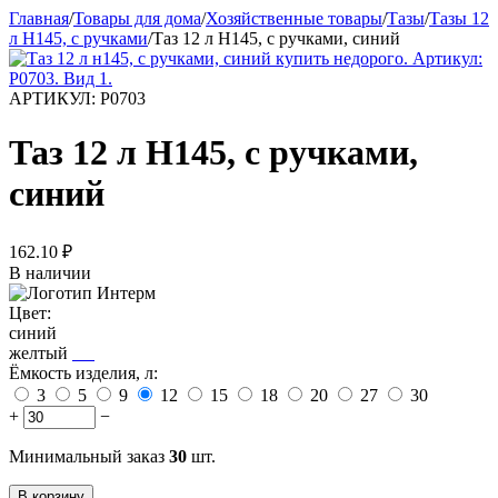
Главная
/
Товары для дома
/
Хозяйственные товары
/
Тазы
/
Тазы 12
л Н145, с ручками
/
Таз 12 л Н145, с ручками, синий
АРТИКУЛ:
Р0703
Таз 12 л Н145, с ручками,
синий
162.10
₽
В наличии
Цвет:
синий
желтый
Ёмкость изделия, л:
3
5
9
12
15
18
20
27
30
+
−
Минимальный заказ
30
шт.
В корзину