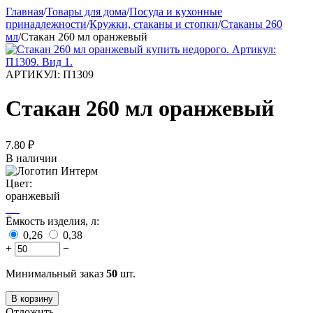
Главная
/
Товары для дома
/
Посуда и кухонные
принадлежности
/
Кружки, стаканы и стопки
/
Стаканы 260
мл
/
Стакан 260 мл оранжевый
АРТИКУЛ:
П1309
Стакан 260 мл оранжевый
7.80
₽
В наличии
Цвет:
оранжевый
Ёмкость изделия, л:
0,26
0,38
+
−
Минимальный заказ
50
шт.
В корзину
Отложить