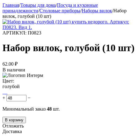
Главная
/
Товары для дома
/
Посуда и кухонные
принадлежности
/
Столовые приборы
/
Наборы вилок
/
Набор
вилок, голубой (10 шт)
АРТИКУЛ:
П0823
Набор вилок, голубой (10 шт)
62.00
₽
В наличии
Цвет:
голубой
+
−
Минимальный заказ
48
шт.
В корзину
Отложить
Доставка