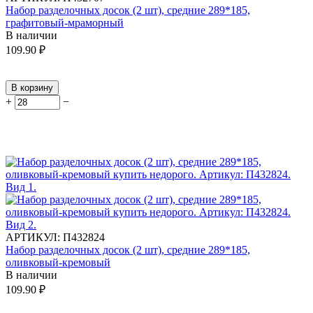
Набор разделочных досок (2 шт), средние 289*185,
графитовый-мраморный
В наличии
109.90
₽
В корзину
+
−
АРТИКУЛ:
П432824
Набор разделочных досок (2 шт), средние 289*185,
оливковый-кремовый
В наличии
109.90
₽