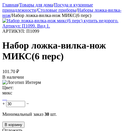
Главная
/
Товары для дома
/
Посуда и кухонные
принадлежности
/
Столовые приборы
/
Наборы ложка-вилка-
нож
/
Набор ложка-вилка-нож МИКС(6 перс)
АРТИКУЛ:
П1099
Набор ложка-вилка-нож
МИКС(6 перс)
101.70
₽
В наличии
Цвет:
микс
+
−
Минимальный заказ
30
шт.
В корзину
Отложить