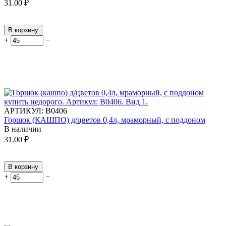
31.00
₽
В корзину
+
−
АРТИКУЛ:
В0406
Горшок (КАШПО) д/цветов 0,4л, мраморный, с поддоном
В наличии
31.00
₽
В корзину
+
−