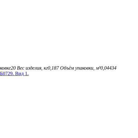
ковке
20
Вес изделия, кг
0,187
Объём упаковки, м³
0,04434