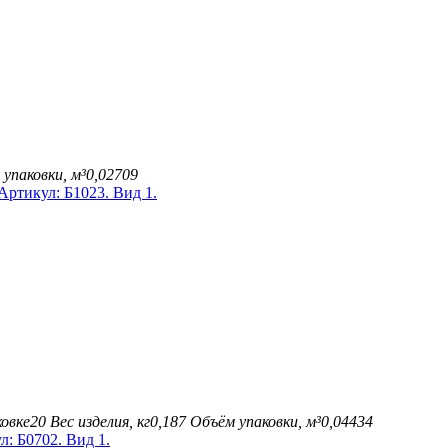
упаковки, м³
0,02709
овке
20
Вес изделия, кг
0,187
Объём упаковки, м³
0,04434