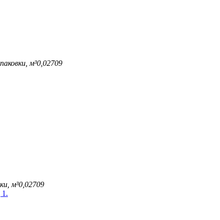
паковки, м³
0,02709
ки, м³
0,02709