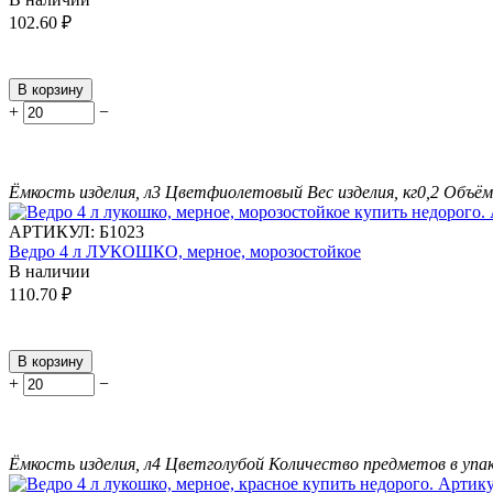
102.60
₽
В корзину
+
−
Ёмкость изделия, л
3
Цвет
фиолетовый
Вес изделия, кг
0,2
Объём 
АРТИКУЛ:
Б1023
Ведро 4 л ЛУКОШКО, мерное, морозостойкое
В наличии
110.70
₽
В корзину
+
−
Ёмкость изделия, л
4
Цвет
голубой
Количество предметов в упак