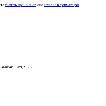
ете
скачать прайс-лист
или
каталог в формате pdf
.
упаковки, м³
0,05363