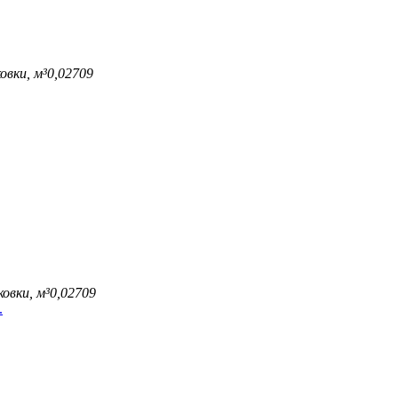
овки, м³
0,02709
овки, м³
0,02709