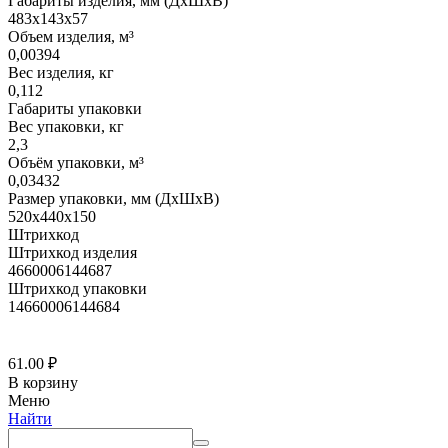
Габариты изделия, мм (ДхШхВ)
483х143х57
Объем изделия, м³
0,00394
Вес изделия, кг
0,112
Габариты упаковки
Вес упаковки, кг
2,3
Объём упаковки, м³
0,03432
Размер упаковки, мм (ДхШхВ)
520х440х150
Штрихкод
Штрихкод изделия
4660006144687
Штрихкод упаковки
14660006144684
61.00
₽
В корзину
Меню
Найти